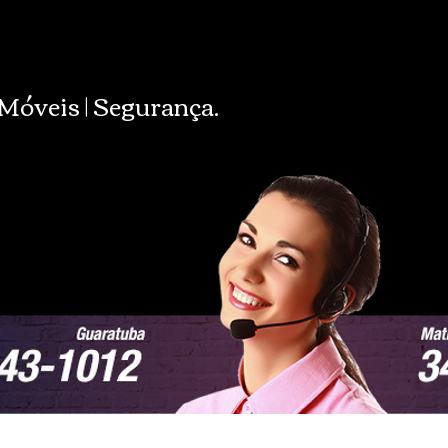
Móveis | Segurança.